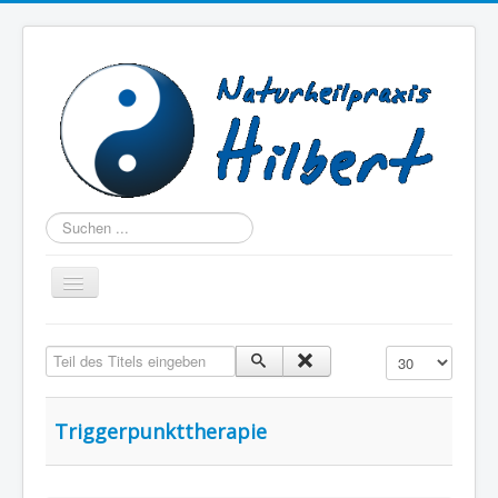
Suchen
Navigation
an/aus
Home
Teil des Titels eingeben
Anzeige #
Über mich
Beschwerden
Triggerpunkttherapie
Therapien
Praxis