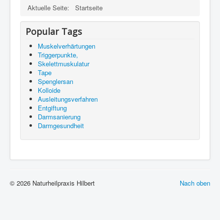
Aktuelle Seite:
Startseite
Aktuelles
Links
Popular Tags
Impressum
Muskelverhärtungen
Triggerpunkte,
Datenschutzerklärung
Skelettmuskulatur
Tape
Spenglersan
Kolloide
Ausleitungsverfahren
Entgiftung
Darmsanierung
Darmgesundheit
© 2026 Naturheilpraxis Hilbert
Nach oben