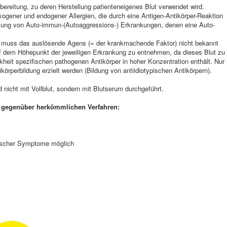
ubereitung, zu deren Herstellung patienteneigenes Blut verwendet wird.
ner und endogener Allergien, die durch eine Antigen-Antikörper-Reaktion
lung von Auto-immun-(Autoaggressions-) Erkrankungen, denen eine Auto-
muss das auslösende Agens (= der krankmachende Faktor) nicht bekannt
uf dem Höhepunkt der jeweiligen Erkrankung zu entnehmen, da dieses Blut zu
nkheit spezifischen pathogenen Antikörper in hoher Konzentration enthält. Nur
örperbildung erzielt werden (Bildung von antiidiotypischen Antikörpern).
d nicht mit Vollblut, sondern mit Blutserum durchgeführt.
gegenüber herkömmlichen Verfahren:
gischer Symptome möglich