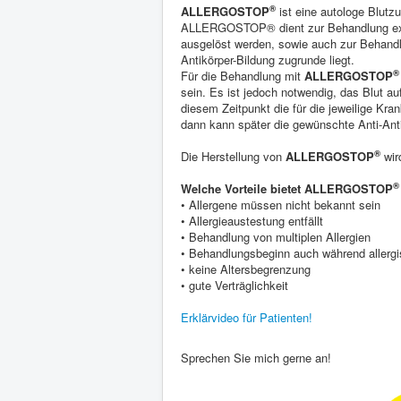
®
ALLERGOSTOP
ist eine autologe Blutz
ALLERGOSTOP® dient zur Behandlung exoge
ausgelöst werden, sowie auch zur Behand
Antikörper-Bildung zugrunde liegt.
®
Für die Behandlung mit
ALLERGOSTOP
sein. Es ist jedoch notwendig, das Blut a
diesem Zeitpunkt die für die jeweilige Kra
dann kann später die gewünschte Anti-Antik
®
Die Herstellung von
ALLERGOSTOP
wir
®
Welche Vorteile bietet ALLERGOSTOP
• Allergene müssen nicht bekannt sein
• Allergieaustestung entfällt
• Behandlung von multiplen Allergien
• Behandlungsbeginn auch während aller
• keine Altersbegrenzung
• gute Verträglichkeit
Erklärvideo für Patienten!
Sprechen Sie mich gerne an!