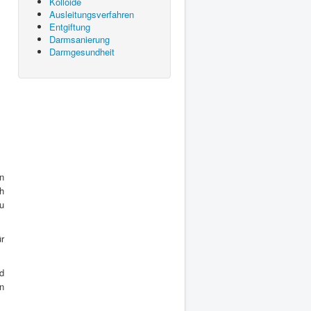
Kolloide
Ausleitungsverfahren
Entgiftung
Darmsanierung
Darmgesundheit
n
h
zu
ür
d
en