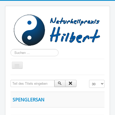
Suchen
Navigation
an/aus
Home
Teil des Titels eingeben
Anzeige #
Über mich
Beschwerden
SPENGLERSAN
Therapien
Praxis