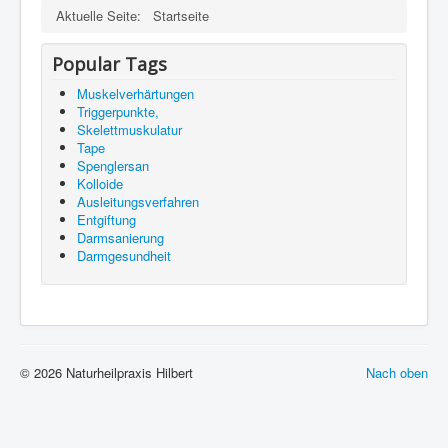
Aktuelle Seite:
Startseite
Aktuelles
Links
Popular Tags
Impressum
Muskelverhärtungen
Triggerpunkte,
Datenschutzerklärung
Skelettmuskulatur
Tape
Spenglersan
Kolloide
Ausleitungsverfahren
Entgiftung
Darmsanierung
Darmgesundheit
© 2026 Naturheilpraxis Hilbert
Nach oben